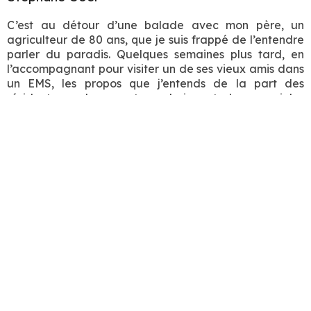
C’est au détour d’une balade avec mon père, un
agriculteur de 80 ans, que je suis frappé de l’entendre
parler du paradis. Quelques semaines plus tard, en
l’accompagnant pour visiter un de ses vieux amis dans
un EMS, les propos que j’entends de la part des
résidents sur leur mort prochaine et de ce qui les
attend dans l’Après Monde, me bouleversent.
La génération concernée ici, qui a traversé les grands
bouleversements sociétaux d’après guerre et qui
arrive aujourd’hui au crépuscule de sa vie, a vu une
bonne partie de ses certitudes d’avant, celles de son
enfance, de sa jeunesse, voler en éclat. Ces
changements profonds qui ont affecté le mode de vie
de tout un chacun durant des décennies, amènent
celles et ceux qui sont aujourd’hui proche de leur fin à
se recomposer un idéal, à reformuler leurs aspirations,
à bricoler, rafistoler, agencer leurs idées, leurs
croyances en vue d’affronter ce mystère qui est
devant chacun/e d’entre nous.