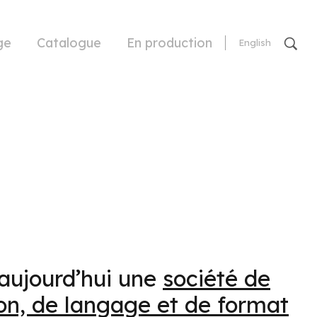
ge
Catalogue
En production
English
aujourd’hui une
société de
on, de langage et de format