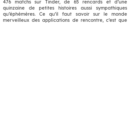
476 matchs sur Tinder, de 65 rencards et d’une
quinzaine de petites histoires aussi sympathiques
qu’éphémères. Ce qu’il faut savoir sur le monde
merveilleux des applications de rencontre, c’est que
lors d’un premier rendez-vous, il ne faut guère plus de
10 minutes pour savoir si le déplacement en valait la
chandelle ou pas. Mais les codes implicites du dating
éclair – et un minimum de décence humaine – obligent
les deux parties à faire acte de présence pour une
durée d’environ 60 minutes avant de se lever poliment
en prétextant une excuse. J’ai donc eu un grand
nombre de rencontres avec des inconnus, dont la
finalité n’était finalement plus la quête amoureuse
mais bien la nécessité de meubler le temps. Des
parenthèses de vie étrange, des instants suspendus.
Une fois épuisées les banalités d’usage, la perspective
d’enchaîner sur la pluie et le beau temps
m’enthousiasmait que très moyennement. J’avais donc
assez naturellement pris l’habitude de demander à ces
hommes, avec une grande simplicité et un brin de
candeur, ce que cela faisait d’être un homme dans le
grand théâtre des relations humaines.