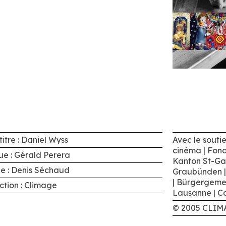
itre : Daniel Wyss
Avec le souti
cinéma | Fond
ue : Gérald Perera
Kanton St-Gal
e : Denis Séchaud
Graubünden |
| Bürgergeme
ction : Climage
Lausanne | C
© 2005 CLIM