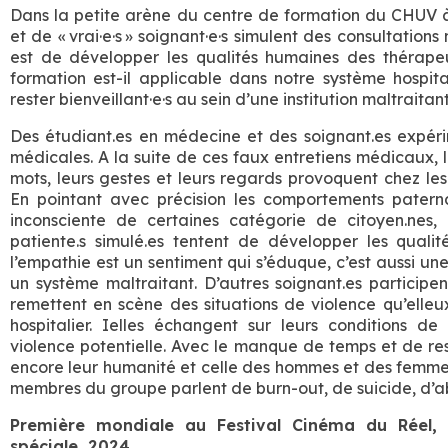
Dans la petite arène du centre de formation du CHUV à L
et de « vrai·e·s » soignant·e·s simulent des consultation
est de développer les qualités humaines des thérapeut
formation est-il applicable dans notre système hospita
rester bienveillant
·
e
·
s au sein d’une institution maltraitan
Des étudiant.es en médecine et des soignant.es expéri
médicales. A la suite de ces faux entretiens médicaux, 
mots, leurs gestes et leurs regards provoquent chez les 
En pointant avec précision les comportements paternal
inconsciente de certaines catégorie de citoyen.nes, 
patiente.s simulé.es tentent de développer les quali
l’empathie est un sentiment qui s’éduque, c’est aussi un
un système maltraitant. D’autres soignant.es participen
remettent en scène des situations de violence qu’ell
hospitalier. Ielles échangent sur leurs conditions de 
violence potentielle. Avec le manque de temps et de r
encore leur humanité et celle des hommes et des femmes 
membres du groupe parlent de burn-out, de suicide, d’a
Première mondiale au Festival Cinéma du Réel, 
spéciale, 2024