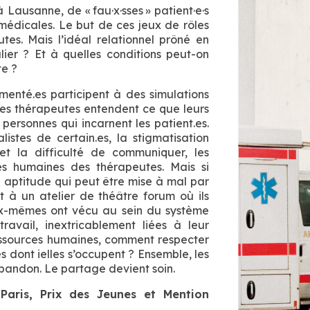
ausanne, de « fau·x·sses » patient·e·s
s médicales.
Le but de ces jeux de rôles
es. Mais l’idéal relationnel prôné en
lier ? Et à quelles conditions peut-on
te ?
menté.es participent à des simulations
les thérapeutes entendent ce que leurs
personnes qui incarnent les patient.es.
istes de certain.es, la stigmatisation
et la difficulté de communiquer, les
tés humaines des thérapeutes. Mais si
e aptitude qui peut être mise à mal par
t à un atelier de théâtre forum où ils
eux-mêmes ont vécu au sein du système
travail, inextricablement liées à leur
essources humaines, comment respecter
dont ielles s’occupent ? Ensemble, les
bandon. Le partage devient soin.
Paris, Prix des Jeunes et Mention