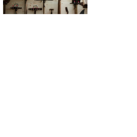
Fiche technique
Réalisation : Valeria Stucki
Montage : Antonio Trullén Funcia
Production : Pascaline Sordet