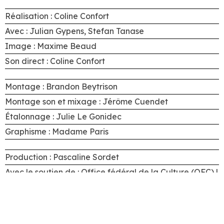
Réalisation : Coline Confort
Avec : Julian Gypens, Stefan Tanase
Image : Maxime Beaud
Son direct : Coline Confort
Montage : Brandon Beytrison
Montage son et mixage : Jérôme Cuendet
Étalonnage : Julie Le Gonidec
Graphisme : Madame Paris
Production : Pascaline Sordet
Avec le soutien de : Office fédéral de la Culture (OFC) |
Cinéforom et Loterie Romande
© 2024 CLIMAGE